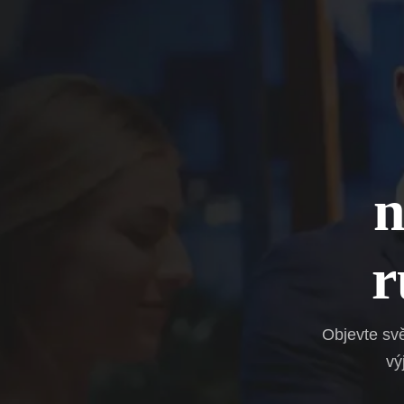
n
r
Objevte sv
vý