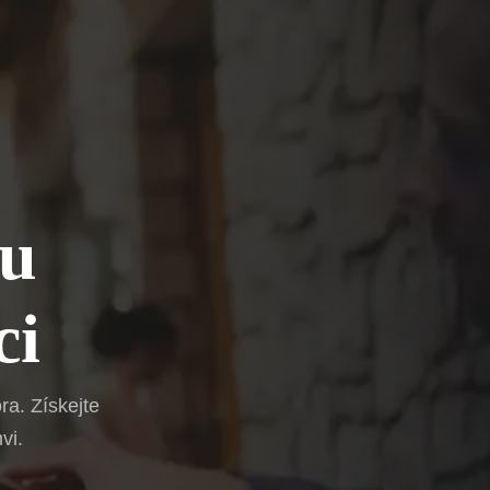
ou
ci
a. Získejte
vi.