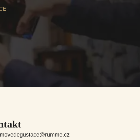
CE
ntakt
umovedegustace@rumme.cz