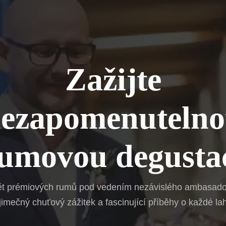
Zažijte
ezapomenuteln
umovou degusta
ět prémiových rumů pod vedením nezávislého ambasador
jimečný chuťový zážitek a fascinující příběhy o každé lah