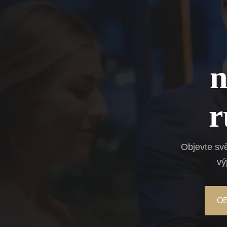
n
r
Objevte sv
vý
O