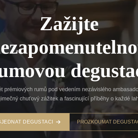
Zažijte
ezapomenuteln
umovou degusta
ět prémiových rumů pod vedením nezávislého ambasador
jimečný chuťový zážitek a fascinující příběhy o každé lah
BJEDNAT DEGUSTACI
PROZKOUMAT DEGUSTA