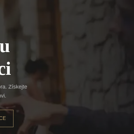
ou
ci
a. Získejte
vi.
CE