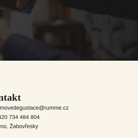
ntakt
umovedegustace@rumme.cz
420 734 484 804
rno, Žabovřesky