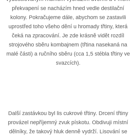
překvapení se nacházím hned vedle destilační
kolony. Pokračujeme dále, abychom se zastavili
uprostřed toho všeho dění u hromady třtiny, která
čeká na zpracování. Je zde krásně vidět rozdíl
strojového sběru kombajnem (třtina nasekaná na
malé části) a ručního sběru (cca 1,5 stébla třtiny ve
svazcích).
Další zastávkou byl lis cukrové třtiny. Drcení třtiny
provázel nepříjemný zvuk pískotu. Obdivuji místní
dělníky, že takový hluk denně vydrží. Lisování se