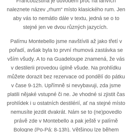
Francouzština je důvodem proč na lahvích
naleznete název „rhum“ místo klasického rum. Jen
aby vás to nemátlo dále v textu, jedná se o to
stejné jen ve dvou různých jazycích.
Palírnu Montebello jsme navštívili až jako třetí v
pořadí, avšak byla to první rhumová zastávka se
vším všudy. A to na Guadeloupe znamená, že vás
v destilerii provedou úplně všude. Na prohlídku
můžete dorazit bez rezervace od pondělí do pátku
v čase 9-12h. Upřímně si nevybavuji, zda jsme
platili nějaké vstupné či ne. Je vhodné si zjistit čas
prohlídek i u ostatních destilérií, ať na stejné místo
nemusíte jezdit dvakrát. Nám se to (ne)povedlo
právě zde v Montebello a pak ještě v palírně
Bologne (Po-Pá: 8-13h). Většinou lze během