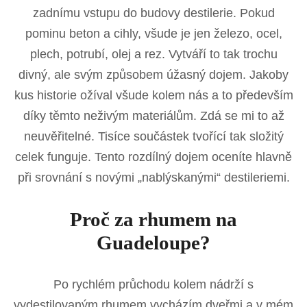
zadnímu vstupu do budovy destilerie. Pokud
pominu beton a cihly, všude je jen železo, ocel,
plech, potrubí, olej a rez. Vytváří to tak trochu
divný, ale svým způsobem úžasný dojem. Jakoby
kus historie ožíval všude kolem nás a to především
díky těmto neživým materiálům. Zdá se mi to až
neuvěřitelné. Tisíce součástek tvořící tak složitý
celek funguje. Tento rozdílný dojem oceníte hlavně
při srovnání s novými „nablýskanými“ destileriemi.
Proč za rhumem na
Guadeloupe?
Po rychlém průchodu kolem nádrží s
vydestilovaným rhumem vycházím dveřmi a v mém