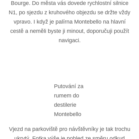
Bourge. Do města vás dovede rychlostní silnice
N1, po sjezdu z kruhového objezdu se držte vždy
vpravo. I když je palírna Montebello na hlavní
cestě a neměli byste ji minout, doporučuji použít
navigaci.
Putování za
rumem do
destilerie
Montebello
Vjezd na parkoviště pro návštěvníky je tak trochu
ukrytý. Fotka výše je pohled ze směru odkud