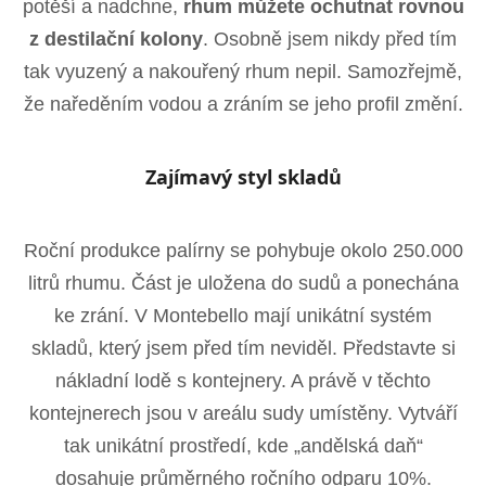
potěší a nadchne,
rhum můžete ochutnat rovnou
z destilační kolony
. Osobně jsem nikdy před tím
tak vyuzený a nakouřený rhum nepil. Samozřejmě,
že naředěním vodou a zráním se jeho profil změní.
Zajímavý styl skladů
Roční produkce palírny se pohybuje okolo 250.000
litrů rhumu. Část je uložena do sudů a ponechána
ke zrání. V Montebello mají unikátní systém
skladů, který jsem před tím neviděl. Představte si
nákladní lodě s kontejnery. A právě v těchto
kontejnerech jsou v areálu sudy umístěny. Vytváří
tak unikátní prostředí, kde „andělská daň“
dosahuje průměrného ročního odparu 10%.