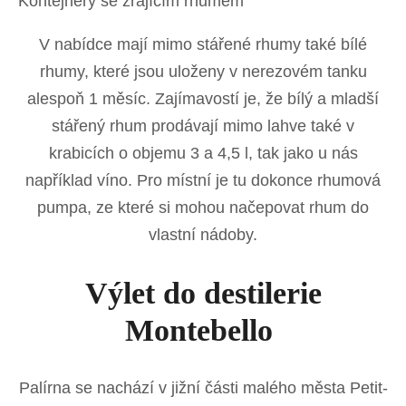
Kontejnery se zrajícím rhumem
V nabídce mají mimo stářené rhumy také bílé
rhumy, které jsou uloženy v nerezovém tanku
alespoň 1 měsíc. Zajímavostí je, že bílý a mladší
stářený rhum prodávají mimo lahve také v
krabicích o objemu 3 a 4,5 l, tak jako u nás
například víno. Pro místní je tu dokonce rhumová
pumpa, ze které si mohou načepovat rhum do
vlastní nádoby.
Výlet do destilerie
Montebello
Palírna se nachází v jižní části malého města Petit-