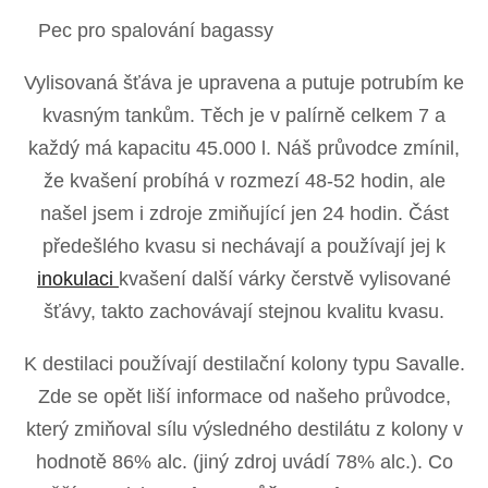
Pec pro spalování bagassy
Vylisovaná šťáva je upravena a putuje potrubím ke
kvasným tankům. Těch je v palírně celkem 7 a
každý má kapacitu 45.000 l. Náš průvodce zmínil,
že kvašení probíhá v rozmezí 48-52 hodin, ale
našel jsem i zdroje zmiňující jen 24 hodin. Část
předešlého kvasu si nechávají a používají jej k
inokulaci
kvašení další várky čerstvě vylisované
šťávy, takto zachovávají stejnou kvalitu kvasu.
K destilaci používají destilační kolony typu Savalle.
Zde se opět liší informace od našeho průvodce,
který zmiňoval sílu výsledného destilátu z kolony v
hodnotě 86% alc. (jiný zdroj uvádí 78% alc.). Co